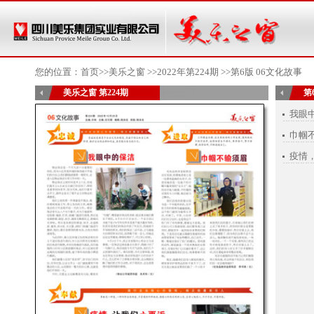
您的位置：
首页
>>美乐之窗 >>
2022年第224期
>>第6版 06文化故事
美乐之窗 第224期
第
我眼
巾帼
疫情