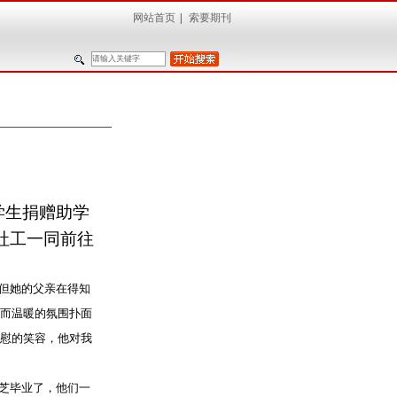
网站首页
|
索要期刊
学生捐赠助学
社工一同前往
但她的父亲在得知
而温暖的氛围扑面
慰的笑容，他对我
芝毕业了，他们一