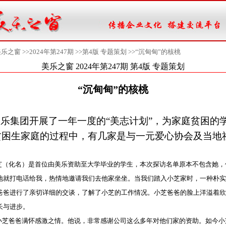
美乐之窗 >>
2024年第247期
>>
第4版 专题策划
>>“沉甸甸”的核桃
美乐之窗 2024年第247期 第4版 专题策划
“沉甸甸”的核桃
美乐集团开展了一年一度的
“美志计划”，为家庭贫困的
贫困生家庭的过程中，有几家是与一元爱心协会及当地
芝（化名）是首位由美乐资助至大学毕业的学生，本次探访名单原本不包含她，
地就打电话给我，热情地邀请我们去他家坐坐。当我们踏入小芝家时，一种朴实
爸爸进行了亲切详细的交谈，了解了小芝的工作情况。小芝爸爸的脸上洋溢着欣
长与进步。
小芝爸爸满怀感激之情。他说，非常感谢公司这么多年对他们家的资助。如今小