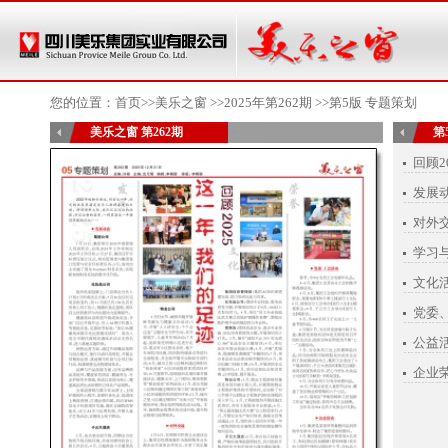
您的位置：
首页
>>美乐之窗 >>
2025年第262期
>>第5版 专题策划
美乐之窗 第262期
第
回顾2
发展
对外
学习
文化
党委
公益
企业