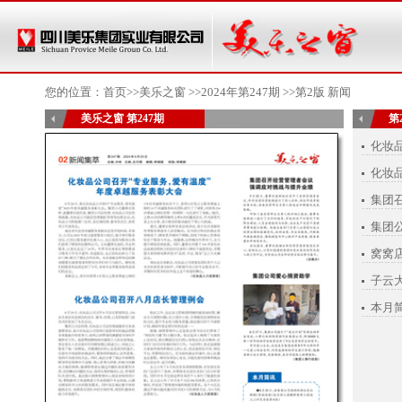
您的位置：
首页
>>美乐之窗 >>
2024年第247期
>>第2版 新闻
美乐之窗 第247期
第
化妆
化妆
集团
集团
窝窝
子云
本月